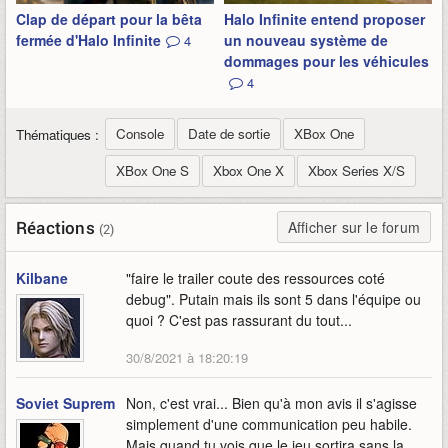
Clap de départ pour la bêta
Halo Infinite entend proposer
fermée d'Halo Infinite
un nouveau système de
4
dommages pour les véhicules
4
Console
Date de sortie
XBox One
Thématiques :
XBox One S
Xbox One X
Xbox Series X/S
Réactions
Afficher sur le forum
(2)
Kilbane
"faire le trailer coute des ressources coté
debug". Putain mais ils sont 5 dans l'équipe ou
quoi ? C'est pas rassurant du tout...
30/8/2021 à 18:20:19
Soviet Suprem
Non, c'est vrai... Bien qu'à mon avis il s'agisse
simplement d'une communication peu habile.
Mais quand tu vois que le jeu sortira sans la