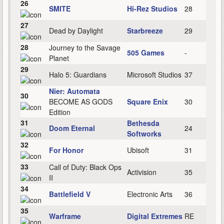
26
SMITE
Hi-Rez Studios
28
27
Dead by Daylight
Starbreeze
29
28
Journey to the Savage
505 Games
-
Planet
29
Halo 5: Guardians
Microsoft Studios
37
Nier: Automata
30
BECOME AS GODS
Square Enix
30
Edition
31
Bethesda
Doom Eternal
24
Softworks
32
For Honor
Ubisoft
31
33
Call of Duty: Black Ops
Activision
35
II
34
Battlefield V
Electronic Arts
36
35
Warframe
Digital Extremes
RE