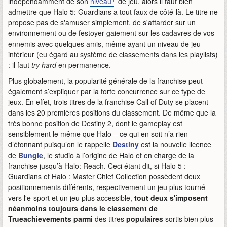
indépendamment de son
niveau
de jeu, alors il faut bien
admettre que Halo 5: Guardians a tout faux de côté-là. Le titre ne
propose pas de s'amuser simplement, de s'attarder sur un
environnement ou de festoyer gaiement sur les cadavres de vos
ennemis avec quelques amis, même ayant un niveau de jeu
inférieur (eu égard au système de classements dans les playlists)
: il faut
try hard
en permanence.
Plus globalement, la popularité générale de la franchise peut
également s’expliquer par la forte concurrence sur ce type de
jeux. En effet, trois titres de la franchise Call of Duty se placent
dans les 20 premières positions du classement. De même que la
très bonne position de Destiny 2, dont le gameplay est
sensiblement le même que Halo – ce qui en soit n’a rien
d’étonnant puisqu’on le rappelle
Destiny
est la nouvelle licence
de
Bungie
, le studio à l’origine de Halo et en charge de la
franchise jusqu’à Halo: Reach. Ceci étant dit, si Halo 5 :
Guardians et Halo : Master Chief Collection possèdent deux
positionnements différents, respectivement un jeu plus tourné
vers l'e-sport et un jeu plus accessible,
tout deux s'imposent
néanmoins toujours dans le classement de
Trueachievements parmi
des titres
populaires
sortis bien plus