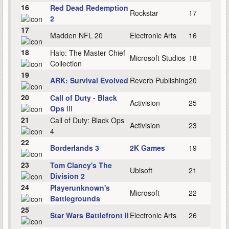
16
Red Dead Redemption
Rockstar
17
2
17
Madden NFL 20
Electronic Arts
16
18
Halo: The Master Chief
Microsoft Studios
18
Collection
19
ARK: Survival Evolved
Reverb Publishing
20
20
Call of Duty - Black
Activision
25
Ops
III
21
Call of Duty: Black Ops
Activision
23
4
22
Borderlands 3
2K Games
19
23
Tom Clancy's The
Ubisoft
21
Division 2
24
Playerunknown's
Microsoft
22
Battlegrounds
25
Star Wars Battlefront II
Electronic Arts
26