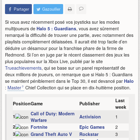
Partager
Gazouiller
Si vous avez récemment posé vos joysticks sur les modes
multijoueurs de
Halo 5 : Guardians
, vous avez sûrement
remarqué la difficulté de trouver une partie, avec notamment des
playlists complètement délaissées. Il aurait été trop facile d’en
déduire un désamour pour la franchise phare de la firme de
Redmond. Si l’on en juge par le récent classement des jeux les
plus populaires sur la Xbox Live, publié par le site
Trueachievements
, qui se base sur un panel représentatif de
deux millions de joueurs, on remarque que si Halo 5 : Guardians
se maintient péniblement dans le Top 30, il est devancé par
Halo
:
Master
Chief Collection qui se place en dix-huitième position.
Last
Position
Game
Publisher
week
Call of Duty: Modern
1
Activision
1
Warfare
2
Fortnite
Epic Games
2
3
Grand Theft Auto V
Rockstar
3