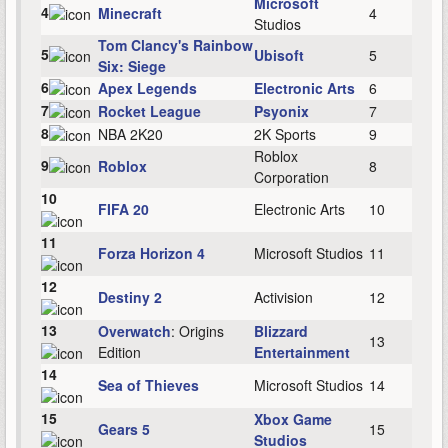
Microsoft
4
Minecraft
4
Studios
Tom Clancy's Rainbow
5
Ubisoft
5
Six: Siege
6
Apex Legends
Electronic Arts
6
7
Rocket League
Psyonix
7
8
NBA 2K20
2K Sports
9
Roblox
9
Roblox
8
Corporation
10
FIFA 20
Electronic Arts
10
11
Forza Horizon 4
Microsoft Studios
11
12
Destiny 2
Activision
12
13
Overwatch
: Origins
Blizzard
13
Edition
Entertainment
14
Sea of Thieves
Microsoft Studios
14
15
Xbox Game
Gears 5
15
Studios