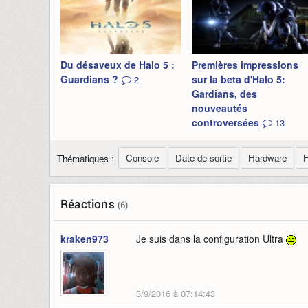
Du désaveux de Halo 5 :
Premières impressions
Guardians ?
sur la beta d'Halo 5:
2
Gardians, des
nouveautés
controversées
13
Console
Date de sortie
Hardware
H
Thématiques :
Réactions
(6)
kraken973
Je suis dans la configuration Ultra
3/9/2016 à 07:14:43