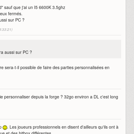
" sauf que j'ai un I5 6600K 3.5ghz
yeux fermés.
aussi sur PC ?
3:33:21)
ira aussi sur PC ?
re sera-t-il possible de faire des parties personnalisées en
tie personnaliser depuis la forge ? 32go environ a DL c'est long
ep
. Les joueurs professionnels en disent d'ailleurs qu'ils ont à
rue et des hitbox différentes.