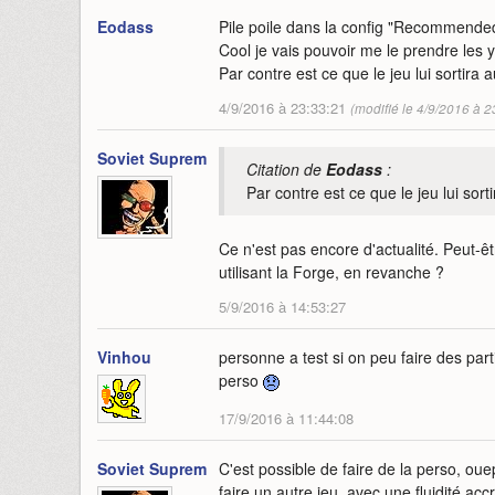
Eodass
Pile poile dans la config "Recommended
Cool je vais pouvoir me le prendre les 
Par contre est ce que le jeu lui sortira 
4/9/2016 à 23:33:21
(modifié le 4/9/2016 à 2
Soviet Suprem
Citation de
Eodass
:
Par contre est ce que le jeu lui sort
Ce n'est pas encore d'actualité. Peut-êt
utilisant la Forge, en revanche ?
5/9/2016 à 14:53:27
Vinhou
personne a test si on peu faire des par
perso
17/9/2016 à 11:44:08
Soviet Suprem
C'est possible de faire de la perso, ou
faire un autre jeu, avec une fluidité acc