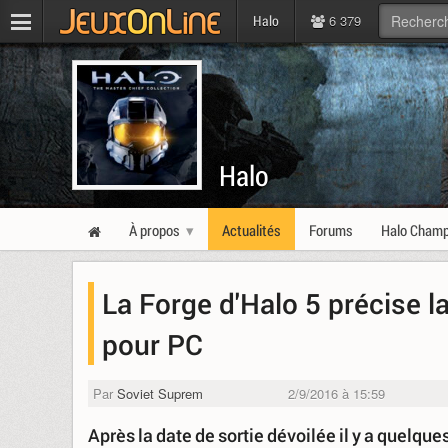
6 379
Halo
Halo
À propos
Actualités
Forums
Halo Champ
La Forge d'Halo 5 précise l
pour PC
Par
Soviet Suprem
2/9/2016 à 15:59
Après la date de sortie dévoilée il y a quelq