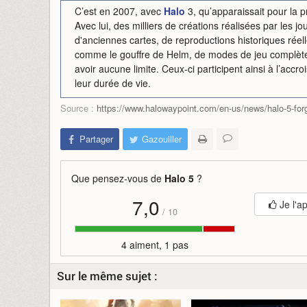
C’est en 2007, avec
Halo
3, qu’apparaissait pour la p
Avec lui, des milliers de créations réalisées par les jo
d'anciennes cartes, de reproductions historiques réel
comme le gouffre de Helm, de modes de jeu complètem
avoir aucune limite. Ceux-ci participent ainsi à l’ac
leur durée de vie.
Source :
https://www.halowaypoint.com/en-us/news/halo-5-fo
Partager
Gazouiller
Que pensez-vous de
Halo 5
?
7,0
Je l'a
/
10
4 aiment, 1 pas
Sur le même sujet :