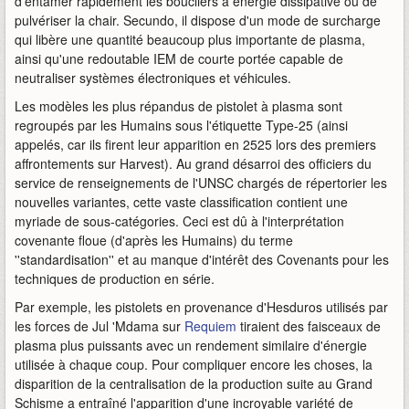
d'entamer rapidement les boucliers à énergie dissipative ou de
pulvériser la chair. Secundo, il dispose d'un mode de surcharge
qui libère une quantité beaucoup plus importante de plasma,
ainsi qu'une redoutable IEM de courte portée capable de
neutraliser systèmes électroniques et véhicules.
Les modèles les plus répandus de pistolet à plasma sont
regroupés par les Humains sous l'étiquette Type-25 (ainsi
appelés, car ils firent leur apparition en 2525 lors des premiers
affrontements sur Harvest). Au grand désarroi des officiers du
service de renseignements de l'UNSC chargés de répertorier les
nouvelles variantes, cette vaste classification contient une
myriade de sous-catégories. Ceci est dû à l'interprétation
covenante floue (d'après les Humains) du terme
''standardisation'' et au manque d'intérêt des Covenants pour les
techniques de production en série.
Par exemple, les pistolets en provenance d'Hesduros utilisés par
les forces de Jul 'Mdama sur
Requiem
tiraient des faisceaux de
plasma plus puissants avec un rendement similaire d'énergie
utilisée à chaque coup. Pour compliquer encore les choses, la
disparition de la centralisation de la production suite au Grand
Schisme a entraîné l'apparition d'une incroyable variété de