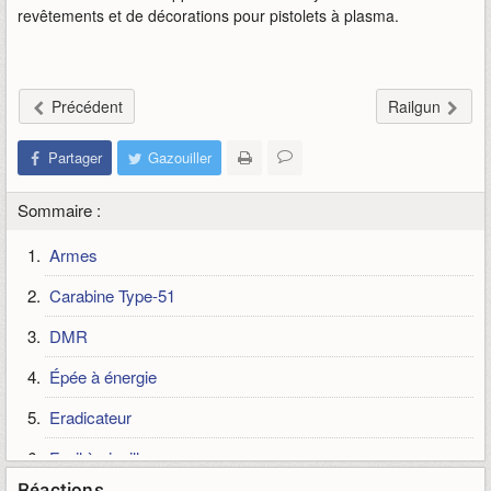
revêtements et de décorations pour pistolets à plasma.
Précédent
Railgun
Partager
Gazouiller
Sommaire :
Armes
Carabine Type-51
DMR
Épée à énergie
Eradicateur
Fusil à aiguilles
Réactions