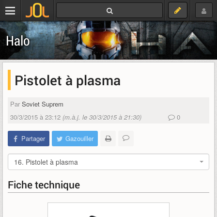
Halo
Pistolet à plasma
Par
Soviet Suprem
30/3/2015 à 23:12
(m.à.j. le 30/3/2015 à 21:30)
0
Partager
Gazouiller
16. Pistolet à plasma
Fiche technique