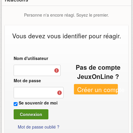
Fusil à pompe
Fusil d'assaut
Personne n'a encore réagi. Soyez le premier.
Fusil de combat (BR)
Vous devez vous identifier pour réagir.
Fusil léger
Fusil sniper
Lance-roquettes
Nom d'utilisateur
Pas de compte
Magnum
JeuxOnLine ?
Mitraillette
Mot de passe
Créer un compte
Poing de Rukt (Marteau)
Pistolet à plasma
Se souvenir de moi
Railgun
Tourelle Shade
Mot de passe oublié ?